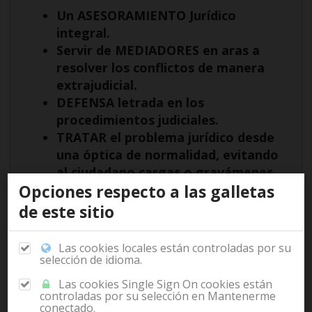
Un ASESORAMIENTO Jurídico
integral.
Servir de MEDIADORES en aras a
resolver los conflictos de manera
extrajudicial.
DEFENSA letrada en los
procedimientos judiciales.
TRATAR el problema jurídico desde
una óptica de normalidad, evitando
al ciudadano cargas o gravámenes
personales difíciles de superar.
Opciones respecto a las galletas
GESTIONAR todo tipo de trámites,
de este sitio
administrativos o judiciales, ante
las instancias correspondientes.
Las cookies locales están controladas por su
selección de idioma.
Las cookies Single Sign On cookies están
controladas por su selección en Mantenerme
conectado.