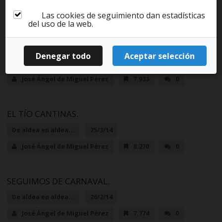
Publicaciones: De aldea en
Las cookies de seguimiento dan estadísticas
aldea...
del uso de la web.
PEDIR PERAS AL OLMO.
De aldea en aldea...
10/4/14
José Ángel de Miguel Pérez
7.933
0
EL TÍO CANTINAS.
De aldea en aldea...
25/3/14
José Ángel de Miguel Pérez
8.270
0
SEGUIMOS DE CARNAVAL.
De aldea en aldea...
26/2/14
José Ángel de Miguel Pérez
7.774
0